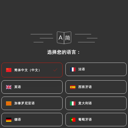
菜单
ZH
选择您的语言：
选择您的语言：
/
主页
评价
评价
法语
法语
简体中文（中文）
简体中文（中文）
英语
英语
西班牙语
西班牙语
234 Uniiti 评论
加泰罗尼亚语
加泰罗尼亚语
意大利语
意大利语
4.3 / 5
德语
德语
葡萄牙语
葡萄牙语
评论已核实，100% 真实。