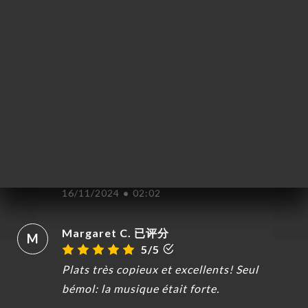
Frederic l. 已评分
F
5/5
Nous avons beaucoup aimé les plats
servis, du goût, de la couleur dans les
assiettes, un service au top avec le sourire,
de la jolie musique, un beau décor et un
super cuisinier, une belle parenthèse, nous
reviendrons.
16/11/2024
•
02:02
Margaret C. 已评分
M
5/5
Plats très copieux et excellents! Seul
bémol: la musique était forte.