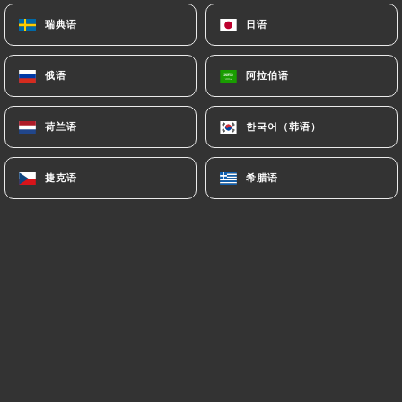
瑞典语
瑞典语
日语
日语
Sandra B. 已评分
S
俄语
俄语
阿拉伯语
阿拉伯语
5/5
01/03/2025
•
02:54
荷兰语
荷兰语
한국어（韩语）
한국어（韩语）
Thomas B. 已评分
捷克语
捷克语
希腊语
希腊语
T
5/5
Cozy little restaurant with good Peruvian
food, nice service - and perfect Pisco Sour.
11/02/2025
•
09:31
Denise P. 已评分
D
4/5
Très bon et copieux ! On a eu du mal à finir
notre dessert.