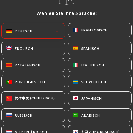
DE
MENÜ
Wählen Sie Ihre Sprache:
Wählen Sie Ihre Sprache:
FRANZÖSISCH
FRANZÖSISCH
DEUTSCH
DEUTSCH
ENGLISCH
ENGLISCH
SPANISCH
SPANISCH
/
START
KONTAKT
Kontakt
KATALANISCH
KATALANISCH
ITALIENISCH
ITALIENISCH
PORTUGIESISCH
PORTUGIESISCH
SCHWEDISCH
SCHWEDISCH
简体中文 (CHINESISCH)
简体中文 (CHINESISCH)
JAPANISCH
JAPANISCH
RUSSISCH
RUSSISCH
ARABISCH
ARABISCH
Cevicheria Bon Bon
한국어 (KOREANISCH)
한국어 (KOREANISCH)
NIEDERLÄNDISCH
NIEDERLÄNDISCH